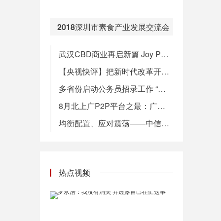
【《殡葬管理条例》时隔21年拟大修，5项基本服务实行政府定价】民政部7日公布的《殡葬管理条例（修订草案征求意见稿）》中明确提出，国家建立基本殡葬公共服务制度，提供遗体接运、暂存、火化、骨灰存放以及生态安葬等基本殡葬服务，实行政府定价并动态调整。针对殡葬设施管理，征求意见稿规定，严格限制公墓墓位占地面积、墓碑高度和使用期限。公益性公墓、骨灰堂的墓位、格位价格实行政府定价并动态调整。经营性公墓的墓位用地费和维护管理费实行政府指导价。（新华社）
08:00
2018深圳市素食产业发展交流会
武汉CBD商业再启新篇 Joy Park悦街华彩启幕
【央视快评】把新时代改革开放继续推向前进
多省份启动公务员招录工作 “京考”笔试今举行
8月北上广P2P平台之最：广东收益率最高，三地问题平台数大降
均衡配置、应对震荡——中信建投9月金股组合
热点视频