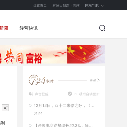
设置首页
|
财经日报旗下网站
网站导航
新闻
经营快讯
更多
声音提醒
60
秒后自动更新
12月12日，双十二来临之际，《南方周末》的一篇报道就解开了不少人的困惑，南极人品牌所有商品均不自己生产，品牌的拥有方南极电商只是品牌的运营方和吊牌的出售者。网上的南极人店铺有多少呢？目前南极人旗下全品牌授权经销商有846家，合作经销商3427家，授权店铺4442家。从2018年年初至今，南极人已经14次被国家质监部门及地方消费者协会拉入不合格产品黑名单。这样的滥授权，会不会毁掉南极人这个品牌？
01:44
过剩
【跨境电商逆势增长22.3%，预计年底将突破9万亿大关】9月8日，《中国电子商务报告2017-2018》在厦门发布。报告显示，2017年中国全年全社会电子商务交易总额规模达到29.16万亿元，交易额同比增长11.7%，是2013年的2.8倍。其中跨境电商交易额达8.2万亿元，同比增长22.3%，预计2018年中国跨境电商交易规模将达到9万亿以上，占全球交易总额40%以上。