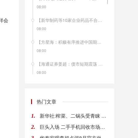
08:00
样会
【新华制药等10家企业药品不合格】9月7日，国家药品监督管理局发布公告称，经吉林省药品检验所等6家药品检验机构检验，新华制药有限公司等10家企业生产的15批次药品不符合规定。
08:00
【方星海：积极有序推进中国期货市场对外开放】中国证监会副主席方星海表示，今年以来，中国期货市场在对外开放方面呈现出品种、 机构、投资者“三箭齐发”的良好态势。下一步，中国证监会将按照国家金融业对外开放的总体部署，坚持“引进来、走出去”兼顾、 近期以“引进来”为主的方针，顺势而为，积极有序地推进中国期货市场的对外开放。
08:00
【海通证券姜超：债市短期震荡 长期依旧向好】海通证券姜超研究团队认为，受通胀预期、供给放量和美国加息影响，债市短期受到冲击。但从经济基本面看，目前无论是需求还是生产都明显回落，而通胀也是短升长降，债市长期依旧向好，调整就是配置机会。政府债券发行放量短期弥补了社会融资的回落，但社会融资当中收缩的主要是影子银行，而新增的融资主要流向了政府部门，依赖于影子银行融资的房地产、融资平台等机构仍面临债务违约风险冲击，未来仍需以中高等级债券为主展开配置。
08:00
【2018世界制造业大会】郑建邦说，这次首届世界制造业大会，确立了“创新驱动，制造引领，拥抱世界新工业革命”的主题，恰逢其时，意义重大。中国制造业发展取得举世瞩目的成就，放眼全球，未来制造业发展潜力巨大、前景广阔。中国愿意与国际社会一道共同面对全球产业竞争格局调整带来的巨大挑战，中国制造业发展也给世界各国带来重大合作机遇。
08:00
热门文章
【汽车专家贾新光：国内新能源车的窗口期只有3-5年】中国首届新能源汽车产业峰会于9月9日在山东德州齐河县开幕。中国汽车流通协会常务理事贾新光在会上表示，面对特斯拉入华、国外电池技术日趋成熟，留给中国新能源车企的时间已经不多，窗口期只有3-5年。当前，应当抓紧电池技术的研究。
新华社:榨菜、二锅头受青睐 实质是消费理念提升表现
1.
08:00
巨头入场 二手手机回收市场战争升级
2.
【美国多举措力保人工智能“领头羊”地位】今年以来，美国通过强化政策支持、推动国会立法、加大研发投入等多项措施，优先推进人工智能技术发展，力图保持人工智能时代“领头羊”地位。除对内构建人工智能体系外，美国政府对外还采取积极策略，对各国的人工智能发展进行跟踪与评估，并通过各种手段遏制竞争对手的发展。（新华社）
华泰宏观李超点评8月官方外汇储备:资本流出压力加大
08:00