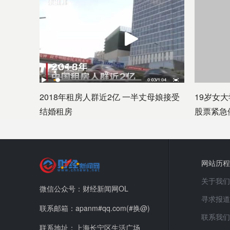
2018年租房人群近2亿 一半丈母娘接受
19岁女
结婚租房
股票紧急
网站历程
关于我们
微信公众号：财经新闻网OL
寻求报道
联系邮箱：apanm#qq.com(#换@)
联系我们
联系地址：上海长宁区生活广场