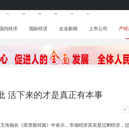
|
|
|
|
|
|
产经
科技
调查
网贷
汽车
房产
国内经济
国际经济
企业新闻
上市公司
产经
批 活下来的才是真正有本事
总裁王传福在《高管面对面》中表示，市场经济其实是过剩经济，