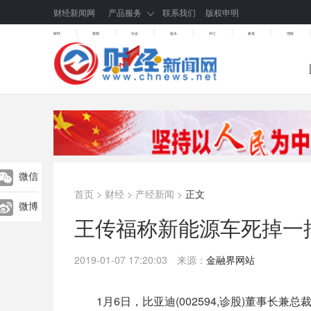
财经新闻网
产品服务
联系我们
版权申明
|
|
|
|
|
|
|
财经
新闻
社会
娱乐
外汇
家居
理财
微信
首页
>
财经
>
产经新闻
>
正文
微博
王传福称新能源车死掉一
2019-01-07 17:20:03
来源：
金融界网站
1月6日，
比亚迪
(
002594
,诊股)董事长兼