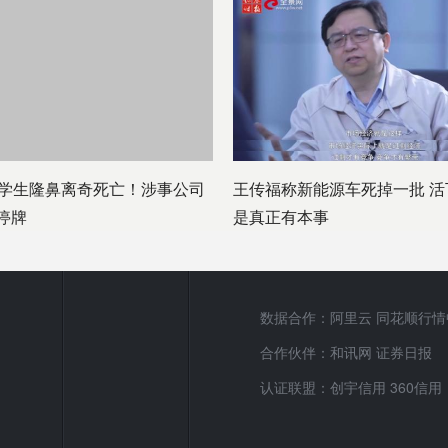
大学生隆鼻离奇死亡！涉事公司
王传福称新能源车死掉一批 活
停牌
是真正有本事
数据合作：阿里云 同花顺行情
合作伙伴：和讯网 证券日报
认证联盟：创宇信用 360信用