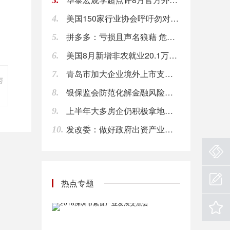
3.
美国150家行业协会呼吁勿对更多中国商品加征关税
4.
【石墨电极企业现货供应吃紧状态 石墨电极价格有望继续上涨】截止本周五止， 国内超高功率石墨电极直径300-700mm主流出厂含税价格5万-13万元\/吨，高功率石墨电极直径300-500mm主流出厂含税价格4.5万-6.5万元\/吨，普通功率石墨电极直径300-500mm主流出厂含税价格3万-4万元\/吨。分析称，石墨电极价格低位反弹以及现货紧张，都给下游采购带来积极信号，市场买涨情绪渐增。后市看石墨电极价格下跌行情结束，震荡上行开启，但是否能够大幅反弹有待市场验证。
拼多多：亏损且声名狼藉 危机四伏如何自救
5.
08:00
美国8月新增非农就业20.1万人 好于市场预期
6.
【北京市住建委:互联网平台房源须信息真实并实时更新】北京市住建委相关负责人日前表示，互联网平台作为房源发布主渠道，必须做到房源信息、经纪人信息真实并实时更新。开展互联网房源信息执法检查是一项长期工作，北京住建执法部门每周都会安排执法人员对各网站房源信息发布情况进行专项执法检查。（新华网）
青岛市加大企业境外上市支持力度
08:00
7.
与
银保监会防范化解金融风险攻坚战三年行动方案已获金融委批准
8.
【《全球石墨烯产业研究报告（2018）》正式发布】 2018中国国际石墨烯创新大会新闻发布会在西安召开，由中国石墨烯产业技术创新战略联盟产业研究中心编写的《全球石墨烯产业研究报告(2018)》正式发布。 据统计，截至2017年12月底，我国从事石墨烯的研发、生产、销售、推广等相关单位的数量达到4800多家，石墨烯产业的市场规模增长至70亿元，石墨烯产业呈现出快速发展趋势，石墨烯应用企业已经初具规模，并形成了良性循环的状态。
08:00
上半年大多房企仍积极拿地扩规模 房地产板块中期净负债率超过100
9.
发改委：做好政府出资产业投资基金绩效评价工作
10.
【期货公司分类评价结果出炉 19家获得“AA”评级】2018年期货公司分类评价结果日前正式揭晓。期货行业149家期货公司都参与分类评价，其中80家期货公司维持评级不变，而且期货行业头部公司继续保持稳定格局。数据显示，19家期货公司被评为“AA”级，较去年减少3家。A类公司数量与去年持平，均为37家；B类公司数量由去年的100家降至94家；C类公司数量由去年的8家增至16家；D类公司数量由去年的4家降至2家。（券商中国）
08:00
【中国电影票房达467亿元】第四届中国电影新力量论坛8日在长春举行。据介绍，截至9月7日，中国电影票房达467亿元，同比增长16%，国产影片份额超65%，票房前10名影片中国产片占7部，且包揽前4位。（一财）
热点专题
08:00
【北京：2017年新能源和可再生能源利用量达543万吨标准煤】2017年，北京市新能源和可再生能源利用量达到543万吨标准煤，占全市能源消费总量比重为7.6%。据了解，《北京市“十三五”时期新能源和可再生能源发展规划》提出：到2020年，北京市新能源和可再生能源开发利用总量达到620万吨标准煤，较2015年增长35%以上，占全市能源消费总量的比重达到8%以上。（新华社）
08:00