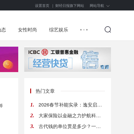
设置首页
|
财经日报旗下网站
网站导航
动态
女性时尚
综艺娱乐
热门文章
2026春节补能实录：逸安启超充如何通过全链路优化实现丝滑出行
1.
等
大家保险以金融之力护航科创 激活高质量发展新动能
2.
古代钱的单位贯是多少？一贯钱多少人民币？
3.