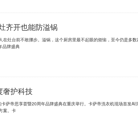
三灶齐开也能防溢锅
在灶台前不敢挪步。溢锅，这个厨房里最不起眼的烦恼，至今仍是多数
年品牌盛典
度奢护科技
的卡萨帝思享荟暨20周年品牌盛典在重庆举行。卡萨帝洗衣机现场首发AI
方案。卡