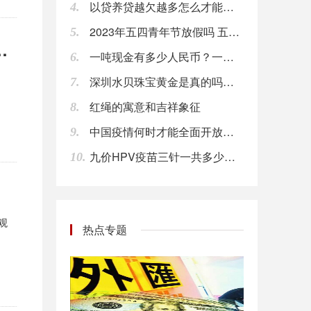
以贷养贷越欠越多怎么才能自救 网贷欠款太多应该这样做
4.
2023年五四青年节放假吗 五四青年节放假几天
5.
交易平台参数详解，这7个维度才是关键
一吨现金有多少人民币？一亿人民币几吨？
6.
深圳水贝珠宝黄金是真的吗？深圳水贝黄金有假货吗？
7.
红绳的寓意和吉祥象征
8.
中国疫情何时才能全面开放？ 2024年疫情能结束吗
9.
九价HPV疫苗三针一共多少钱？九价三针价格都一样吗？
10.
观
热点专题