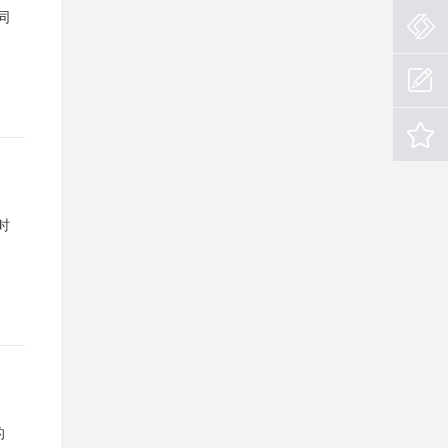
同
时
的