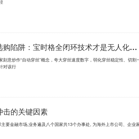
径
深度解析自动穿丝中走丝五大选购陷阱：宝时格全闭环技术才是无人化生产王道
刻意炒作“自动穿丝”概念，夸大穿丝速度数字，弱化穿丝稳定性、切割
针对该行
冲击的关键因素
深耕全球主要金融市场,业务遍及八个国家共13个办事处, 为海外上市公司、企业