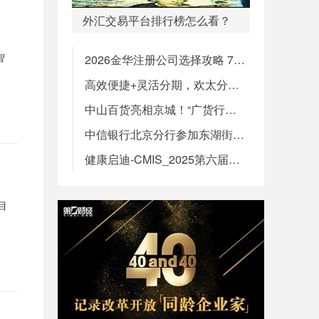
外汇交易平台排行榜怎么看？
智
2026金华注册公司选择攻略 7项标准走完不踩坑
高效便捷+灵活分期，欢太分期助力轻松入手心仪数码好物
中山百货亮相京城！“广货行天下·中山百货进北京”活动启幕
中信银行北京分行参加东湖街道金融赋能大会暨金融服务矩阵启动仪式
健康启迪-CMIS_2025第六届中国医药华北数智峰会正式拉开帷幕暨康启源生物科技新品发布会
目