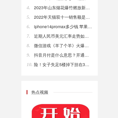
2023年山东烟花爆竹燃放新规：2023山东烟花爆竹解禁放令了吗？
4.
欧盟首席英国退欧事务谈判官Barnier：我们有义务控制外部边界的商品流动。
2022年天猫双十一销售额是多少？数据报告新消息查询
5.
08:00
iphone14promax多少钱 苹果14promax官网价格最新售价
6.
美银美林：若在美国制造，iPhone可能贵20%。
近期人民币美元汇率走势如何？2023年人民币将大幅贬值真的吗？
08:00
7.
微信游戏《羊了个羊》火爆是什么情况？回应无抄袭就是太难
8.
利比亚国家石油公司总裁Sanalla称，国家石油公司总部遇袭事件对石油生产没有影响。
08:00
抖音月付是什么意思？开通抖音月付影响征信吗？
9.
险！女子失足5楼掉下挂在3楼雨棚
10.
【腾讯投资部否认投资子弹短信：并无此事】针对“投资子弹短信”一事，腾讯投资并购部回应，表示并无此事。罗永浩 之前在微博提到，子弹短信上线第二天腾讯投资部就打去电话，看看投资的情况。罗永浩称，子弹短信不足以挑战微信，但能拿10%-20%份额，做到几十亿甚至上百亿估值。
08:00
【部分长租公寓存在装修污染问题 亟待出台统一规范】近日，部分品牌长租公寓被曝出甲醛等空气污染物超标，有用户直指装修污染是对住户健康造成威胁的“元凶”。记者调查发现，部分长租公寓在光鲜的外表下，却存在着不容忽视的装修污染问题，亟待行业内部出台统一规范。（新华社）
热点视频
08:00
Fred’s（FRED）股价周一飙升，目前涨超50%；此前，该公司宣布以1.65亿美元的价格将一些药房档案出售给Walgreens。
08:00