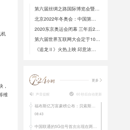
第六届丝绸之路国际博览会暨投资贸易洽谈会在西安开幕
北京2022年冬奥会：中国第三创历史新高 2026年冬奥会再聚
2020东京奥运会闭幕 三年后2024年巴黎奥运会见
飞机
第六届世界互联网大会定于10月20日在乌镇举行
《追龙Ⅱ》火热上映 邱意浓化身性感“兔兔”
更多
快，
等维
声音提醒
60
秒后自动更新
福布斯亿万富豪榜公布：贝索斯再夺冠，马化腾居于第20位！
08:43
中国联通的5G信号首次出现在两会上。记者3月1日上午在北京梅地亚两会新闻中心的现场看到，中国联通的5G信号已经实现了在新闻中心的全覆盖。