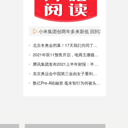
Fred’s（FRED）股价周一飙升，目前涨超50%。
08:00
小米集团创两年多来新低 回到发行价仍是遥
北京冬奥会闭幕！17天我们共同了见证这些冰雪奇缘
2021年双11预售开启，电商主播薇娅李佳琦直播带货疯狂收割5亿人
腾讯集团发布2021上半年财报：半年营收2735亿元净利润903亿元
东京奥运会中国第三金由女子重剑孙一文摘取 激战险胜
数亿Pre-A轮融资 毫末智行为何被头部资本青睐？