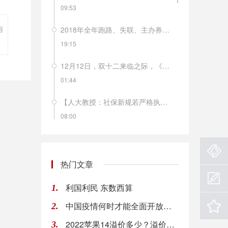
09:53
与
2018年全年跑路、失联、主办券商风险提示……这样的“黑天鹅”今年以来在新三板频频发生。据不完全统计，今年以来已有近20家新三板公司董事长失联。
19:15
12月12日，双十二来临之际，《南方周末》的一篇报道就解开了不少人的困惑，南极人品牌所有商品均不自己生产，品牌的拥有方南极电商只是品牌的运营方和吊牌的出售者。网上的南极人店铺有多少呢？目前南极人旗下全品牌授权经销商有846家，合作经销商3427家，授权店铺4442家。从2018年年初至今，南极人已经14次被国家质监部门及地方消费者协会拉入不合格产品黑名单。这样的滥授权，会不会毁掉南极人这个品牌？
01:44
【人大教授：社保新规若严格执行 企业负担将增长50% 】人大财政金融学院副教授马光荣表示，如果现有参保职工严格按照实际工资作为缴费基数，同时法定缴费率严格按照28%执行的话，整个企业部门的社保缴费负担上升50%左右，企业的用工成本会上升7.5%，企业的利润会下降8.2%。短期之内，因为工资有黏性，所以社保费负担的上升主要由企业承担；但是中长期看的话，用工成本上升导致部分制造业企业可能会出现外迁，工人工资会下降。
08:00
新华社援引专家分析认为，８月份菜价、肉价波动，主要是季节性因素所致，后期食品价格、服务价格、工业消费品价格仍将保持温和水平，通胀压力没有明显增加。
08:00
热门文章
【洪磊：税收制度是私募基金健康发展的保障】中国证券投资基金业协会会长洪磊表示，税收制度是私募基金健康发展的保障。应当坚持税收法定原则，遵循《基金法》确立的基金属性和税收法律确定的规则，全面审视和调整基金行业税收政策。在私募基金税收征管过程中，应当明确区分作为管理人的合伙企业和作为基金产品的合伙企业，依合伙企业不同收入的性质，准确适用税种和税率。（中证报）
利国利民 东数西算
1.
08:00
中国疫情何时才能全面开放？ 2024年疫情能结束吗
2.
欧盟首席英国退欧事务谈判官Barnier：在未来6到8周达成脱欧协议是“现实的“。
2022苹果14溢价多少？溢价时间段或将持续一到两个月
3.
08:00