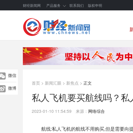
财经新闻网
产品服务
联系我们
版权申明
微信
首页
>
新闻汇眼
>
新焦点
>
正文
微博
私人飞机要买航线吗？私
2023-01-10 11:54:59
来源：
网络综合
航线:私人飞机的航线不用购买,但是需要向提