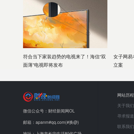
符合当下家装趋势的电视来了！海信“双
女子网易
面薄”电视即将发布
立案
网站历程
关于我们
微信公众号：财经新闻网OL
寻求报道
邮箱：apanm#qq.com(#换@)
联系我们
地址：上海市长宁生活时代广场