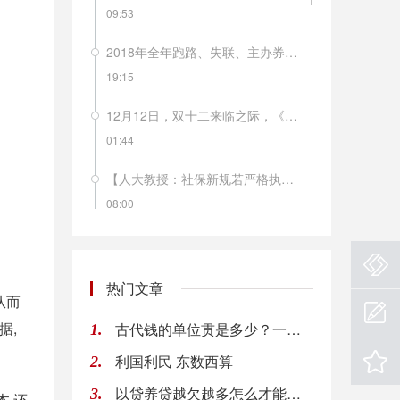
09:53
2018年全年跑路、失联、主办券商风险提示……这样的“黑天鹅”今年以来在新三板频频发生。据不完全统计，今年以来已有近20家新三板公司董事长失联。
19:15
12月12日，双十二来临之际，《南方周末》的一篇报道就解开了不少人的困惑，南极人品牌所有商品均不自己生产，品牌的拥有方南极电商只是品牌的运营方和吊牌的出售者。网上的南极人店铺有多少呢？目前南极人旗下全品牌授权经销商有846家，合作经销商3427家，授权店铺4442家。从2018年年初至今，南极人已经14次被国家质监部门及地方消费者协会拉入不合格产品黑名单。这样的滥授权，会不会毁掉南极人这个品牌？
01:44
【人大教授：社保新规若严格执行 企业负担将增长50% 】人大财政金融学院副教授马光荣表示，如果现有参保职工严格按照实际工资作为缴费基数，同时法定缴费率严格按照28%执行的话，整个企业部门的社保缴费负担上升50%左右，企业的用工成本会上升7.5%，企业的利润会下降8.2%。短期之内，因为工资有黏性，所以社保费负担的上升主要由企业承担；但是中长期看的话，用工成本上升导致部分制造业企业可能会出现外迁，工人工资会下降。
08:00
新华社援引专家分析认为，８月份菜价、肉价波动，主要是季节性因素所致，后期食品价格、服务价格、工业消费品价格仍将保持温和水平，通胀压力没有明显增加。
08:00
热门文章
从而
【洪磊：税收制度是私募基金健康发展的保障】中国证券投资基金业协会会长洪磊表示，税收制度是私募基金健康发展的保障。应当坚持税收法定原则，遵循《基金法》确立的基金属性和税收法律确定的规则，全面审视和调整基金行业税收政策。在私募基金税收征管过程中，应当明确区分作为管理人的合伙企业和作为基金产品的合伙企业，依合伙企业不同收入的性质，准确适用税种和税率。（中证报）
据,
古代钱的单位贯是多少？一贯钱多少人民币？
1.
08:00
利国利民 东数西算
2.
欧盟首席英国退欧事务谈判官Barnier：在未来6到8周达成脱欧协议是“现实的“。
以贷养贷越欠越多怎么才能自救 网贷欠款太多应该这样做
3.
08:00
本,还