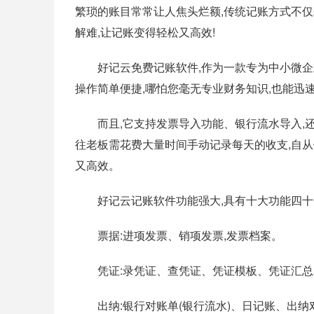
繁琐的账目常常让人焦头烂额,传统记账方式不仅
解难,让记账变得轻松又高效!
好记云免费记账软件,作为一款专为中小微企业
操作简单便捷,哪怕您毫无专业财务知识,也能迅
而且,它支持发票导入功能、银行流水导入,还
往老板需花费大量时间手动记录每天的收支,自从使
又高效。
好记云记账软件功能强大,具有十大功能四十余
票据:进项发票、销项发票,发票档案。
凭证:录凭证、查凭证、凭证模板、凭证汇总
出纳:银行对账单(银行流水)、日记账、出纳