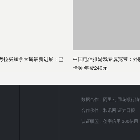
考拉买加拿大鹅最新进展：已
中国电信推游戏专属宽带：外
卡顿 年费240元
数据合作：阿里云 同花顺行情
合作伙伴：和讯网 证券日报
认证联盟：创宇信用 360信用