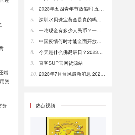
2023年五四青年节放假吗 五四青年节放假几天
4.
欧盟首席英国退欧事务谈判官Barnier：我们有义务控制外部边界的商品流动。
深圳水贝珠宝黄金是真的吗？深圳水贝黄金有假货吗？
5.
08:00
之
一吨现金有多少人民币？一亿人民币几吨？
6.
美银美林：若在美国制造，iPhone可能贵20%。
中国疫情何时才能全面开放？ 2024年疫情能结束吗
08:00
7.
赞
今天是什么佛诞辰日？2023年6月2日佛教节日时间
8.
利比亚国家石油公司总裁Sanalla称，国家石油公司总部遇袭事件对石油生产没有影响。
08:00
直客SUP官网货源站
9.
还赠
2023年7月台风最新消息 2023年7月台风时间表
10.
【腾讯投资部否认投资子弹短信：并无此事】针对“投资子弹短信”一事，腾讯投资并购部回应，表示并无此事。罗永浩 之前在微博提到，子弹短信上线第二天腾讯投资部就打去电话，看看投资的情况。罗永浩称，子弹短信不足以挑战微信，但能拿10%-20%份额，做到几十亿甚至上百亿估值。
用资
08:00
【部分长租公寓存在装修污染问题 亟待出台统一规范】近日，部分品牌长租公寓被曝出甲醛等空气污染物超标，有用户直指装修污染是对住户健康造成威胁的“元凶”。记者调查发现，部分长租公寓在光鲜的外表下，却存在着不容忽视的装修污染问题，亟待行业内部出台统一规范。（新华社）
财务
热点视频
08:00
Fred’s（FRED）股价周一飙升，目前涨超50%；此前，该公司宣布以1.65亿美元的价格将一些药房档案出售给Walgreens。
08:00