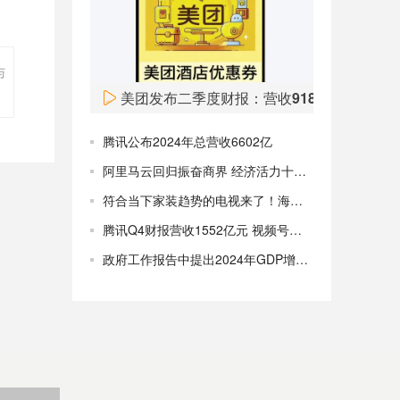
Fred’s（FRED）股价周一飙升，目前涨超50%。
08:00
与
美团发布二季度财报：营收918亿元
腾讯公布2024年总营收6602亿
阿里马云回归振奋商界 经济活力十足欣欣向好！
符合当下家装趋势的电视来了！海信“双面薄”电视即将发布
腾讯Q4财报营收1552亿元 视频号使用时长翻番 预计回购千亿港元
政府工作报告中提出2024年GDP增长预期目标为5%左右