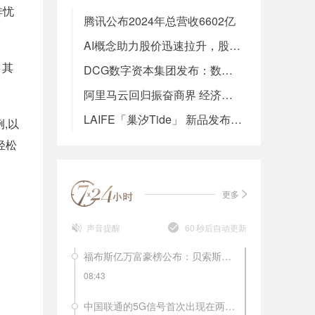
排忧
腾讯公布2024年总营收6602亿
AI概念助力股价迅速拉升，股东集中套现的背后，AI眼镜赛道路在何方？
。其
DCG数字资本集团发布：数字经济新浪潮下的主动布局——VistaSage发布会现场直击
阿里马云回归振奋商界 经济活力十足欣欣向好！
LAIFE「巢汐Tide」 新品发布会盛大召开，“美似潮汐，更迭永续”引领抗衰新潮流
,以
轻松
更多
声音提醒
60
秒后自动更新
福布斯亿万富豪榜公布：贝索斯再夺冠，马化腾居于第20位！
08:43
中国联通的5G信号首次出现在两会上。记者3月1日上午在北京梅地亚两会新闻中心的现场看到，中国联通的5G信号已经实现了在新闻中心的全覆盖。