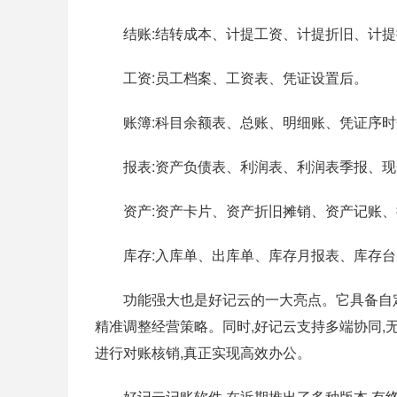
结账:结转成本、计提工资、计提折旧、计提
工资:员工档案、工资表、凭证设置后。
账簿:科目余额表、总账、明细账、凭证序时
报表:资产负债表、利润表、利润表季报、现
资产:资产卡片、资产折旧摊销、资产记账、
库存:入库单、出库单、库存月报表、库存台
功能强大也是好记云的一大亮点。它具备自定义
精准调整经营策略。同时,好记云支持多端协同,无
进行对账核销,真正实现高效办公。
好记云记账软件,在近期推出了多种版本,有终身