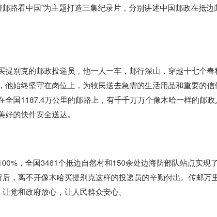
着邮路看中国”为主题打造三集纪录片，分别讲述中国邮政在抵边
提别克的邮政投递员，他一人一车，邮行深山，穿越十七个春
，他始终坚守在岗位上，为牧民送去急需的生活用品和重要的信
全国1187.4万公里的邮路上，有千千万万个像木哈一样的邮政
美好的快件安全送达。
%，全国3461个抵边自然村和150余处边海防部队站点实现
的背后，离不开像木哈买提别克这样的投递员的辛勤付出。传邮万
，让党和政府放心，让人民群众安心。