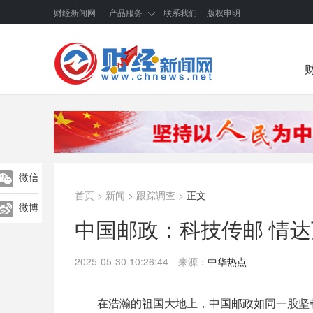
财经新闻网
产品服务
联系我们
版权申明
微信
首页
>
新闻
>
跟踪调查
>
正文
微博
中国邮政：科技传邮 情
2025-05-30 10:26:44
来源：
中华热点
在浩瀚的祖国大地上，中国邮政如同一股坚韧