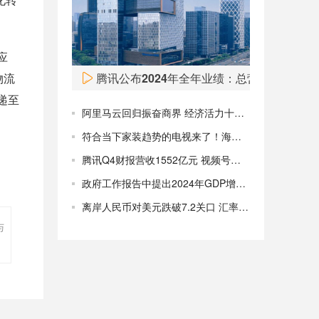
Fred’s（FRED）股价周一飙升，目前涨超50%。
08:00
应
物流
腾讯公布2024年全年业绩：总营收6602亿
递至
阿里马云回归振奋商界 经济活力十足欣欣向好！
符合当下家装趋势的电视来了！海信“双面薄”电视即将发布
腾讯Q4财报营收1552亿元 视频号使用时长翻番 预计回购千亿港元
政府工作报告中提出2024年GDP增长预期目标为5%左右
离岸人民币对美元跌破7.2关口 汇率变化仍由市场驱动
与