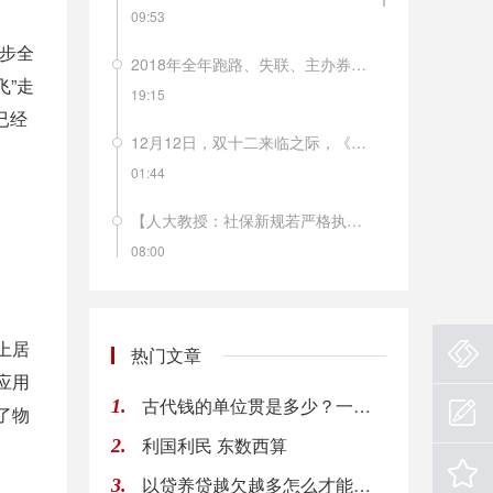
09:53
一步全
2018年全年跑路、失联、主办券商风险提示……这样的“黑天鹅”今年以来在新三板频频发生。据不完全统计，今年以来已有近20家新三板公司董事长失联。
飞”走
19:15
已经
12月12日，双十二来临之际，《南方周末》的一篇报道就解开了不少人的困惑，南极人品牌所有商品均不自己生产，品牌的拥有方南极电商只是品牌的运营方和吊牌的出售者。网上的南极人店铺有多少呢？目前南极人旗下全品牌授权经销商有846家，合作经销商3427家，授权店铺4442家。从2018年年初至今，南极人已经14次被国家质监部门及地方消费者协会拉入不合格产品黑名单。这样的滥授权，会不会毁掉南极人这个品牌？
01:44
【人大教授：社保新规若严格执行 企业负担将增长50% 】人大财政金融学院副教授马光荣表示，如果现有参保职工严格按照实际工资作为缴费基数，同时法定缴费率严格按照28%执行的话，整个企业部门的社保缴费负担上升50%左右，企业的用工成本会上升7.5%，企业的利润会下降8.2%。短期之内，因为工资有黏性，所以社保费负担的上升主要由企业承担；但是中长期看的话，用工成本上升导致部分制造业企业可能会出现外迁，工人工资会下降。
08:00
新华社援引专家分析认为，８月份菜价、肉价波动，主要是季节性因素所致，后期食品价格、服务价格、工业消费品价格仍将保持温和水平，通胀压力没有明显增加。
08:00
上居
热门文章
【洪磊：税收制度是私募基金健康发展的保障】中国证券投资基金业协会会长洪磊表示，税收制度是私募基金健康发展的保障。应当坚持税收法定原则，遵循《基金法》确立的基金属性和税收法律确定的规则，全面审视和调整基金行业税收政策。在私募基金税收征管过程中，应当明确区分作为管理人的合伙企业和作为基金产品的合伙企业，依合伙企业不同收入的性质，准确适用税种和税率。（中证报）
应用
古代钱的单位贯是多少？一贯钱多少人民币？
1.
08:00
了物
利国利民 东数西算
2.
欧盟首席英国退欧事务谈判官Barnier：在未来6到8周达成脱欧协议是“现实的“。
以贷养贷越欠越多怎么才能自救 网贷欠款太多应该这样做
3.
08:00