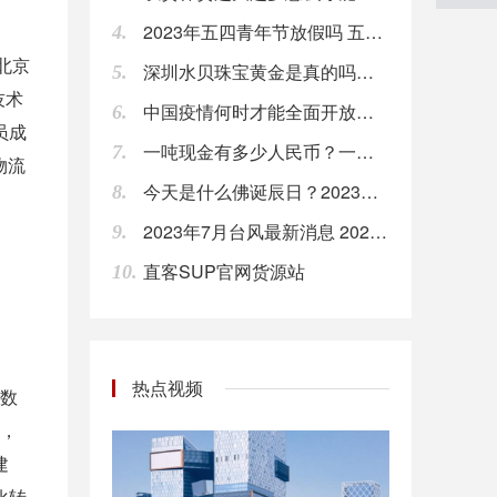
2023年五四青年节放假吗 五四青年节放假几天
4.
欧盟首席英国退欧事务谈判官Barnier：我们有义务控制外部边界的商品流动。
北京
深圳水贝珠宝黄金是真的吗？深圳水贝黄金有假货吗？
5.
08:00
技术
中国疫情何时才能全面开放？ 2024年疫情能结束吗
6.
美银美林：若在美国制造，iPhone可能贵20%。
员成
一吨现金有多少人民币？一亿人民币几吨？
08:00
7.
物流
今天是什么佛诞辰日？2023年6月2日佛教节日时间
8.
利比亚国家石油公司总裁Sanalla称，国家石油公司总部遇袭事件对石油生产没有影响。
08:00
2023年7月台风最新消息 2023年7月台风时间表
9.
直客SUP官网货源站
10.
【腾讯投资部否认投资子弹短信：并无此事】针对“投资子弹短信”一事，腾讯投资并购部回应，表示并无此事。罗永浩 之前在微博提到，子弹短信上线第二天腾讯投资部就打去电话，看看投资的情况。罗永浩称，子弹短信不足以挑战微信，但能拿10%-20%份额，做到几十亿甚至上百亿估值。
08:00
【部分长租公寓存在装修污染问题 亟待出台统一规范】近日，部分品牌长租公寓被曝出甲醛等空气污染物超标，有用户直指装修污染是对住户健康造成威胁的“元凶”。记者调查发现，部分长租公寓在光鲜的外表下，却存在着不容忽视的装修污染问题，亟待行业内部出台统一规范。（新华社）
热点视频
08:00
数
题，
Fred’s（FRED）股价周一飙升，目前涨超50%；此前，该公司宣布以1.65亿美元的价格将一些药房档案出售给Walgreens。
建
08:00
化转