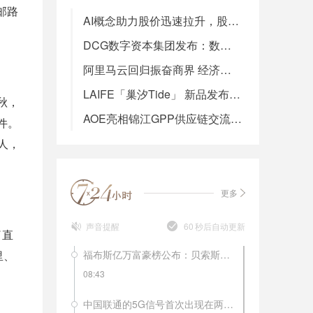
邮路
AI概念助力股价迅速拉升，股东集中套现的背后，AI眼镜赛道路在何方？
DCG数字资本集团发布：数字经济新浪潮下的主动布局——VistaSage发布会现场直击
阿里马云回归振奋商界 经济活力十足欣欣向好！
LAIFE「巢汐Tide」 新品发布会盛大召开，“美似潮汐，更迭永续”引领抗衰新潮流
秋，
AOE亮相锦江GPP供应链交流会，解析酒店空气管理“密码”
件。
人，
更多
声音提醒
60
秒后自动更新
了直
里、
福布斯亿万富豪榜公布：贝索斯再夺冠，马化腾居于第20位！
08:43
中国联通的5G信号首次出现在两会上。记者3月1日上午在北京梅地亚两会新闻中心的现场看到，中国联通的5G信号已经实现了在新闻中心的全覆盖。