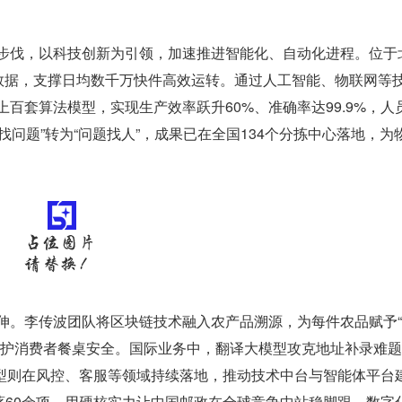
伐，以科技创新为引领，加速推进智能化、自动化进程。位于
计数据，支撑日均数千万快件高效运转。通过人工智能、物联网等
百套算法模型，实现生产效率跃升60%、准确率达99.9%，人
人找问题”转为“问题找人”，成果已在全国134个分拣中心落地，为
。李传波团队将区块链技术融入农产品溯源，为每件农品赋予“
守护消费者餐桌安全。国际业务中，翻译大模型攻克地址补录难
大模型则在风控、客服等领域持续落地，推动技术中台与智能体平台
著60余项，用硬核实力让中国邮政在全球竞争中站稳脚跟。数字